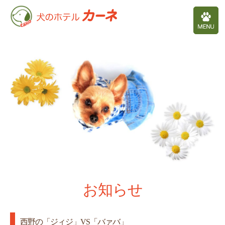
お知らせ
西野の「ジィジ」VS「バァバ」