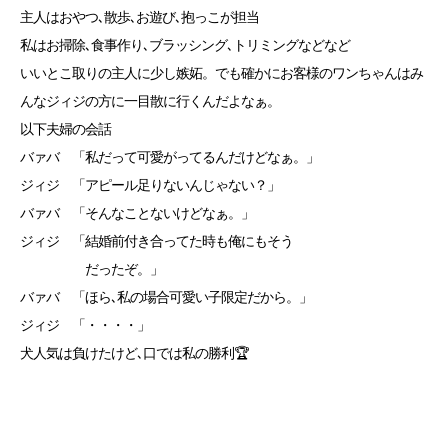
主人はおやつ､散歩､お遊び､抱っこが担当
私はお掃除､食事作り､ブラッシング､トリミングなどなど
いいとこ取りの主人に少し嫉妬。でも確かにお客様のワンちゃんはみ
んなジィジの方に一目散に行くんだよなぁ。
以下夫婦の会話
バァバ 「私だって可愛がってるんだけどなぁ。」
ジィジ 「アピール足りないんじゃない？」
バァバ 「そんなことないけどなぁ。」
ジィジ 「結婚前付き合ってた時も俺にもそう
だったぞ。」
バァバ 「ほら､私の場合可愛い子限定だから。」
ジィジ 「・・・・」
犬人気は負けたけど､口では私の勝利🏆