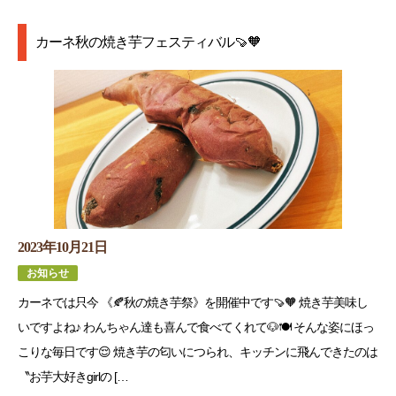
カーネ秋の焼き芋フェスティバル🍠🧡
2023年10月21日
お知らせ
カーネでは只今 《🍂秋の焼き芋祭》を開催中です🍠🧡 焼き芋美味し
いですよね♪ わんちゃん達も喜んで食べてくれて🐶🍽️ そんな姿にほっ
こりな毎日です😌 焼き芋の匂いにつられ、キッチンに飛んできたのは
〝お芋大好きgirlの […