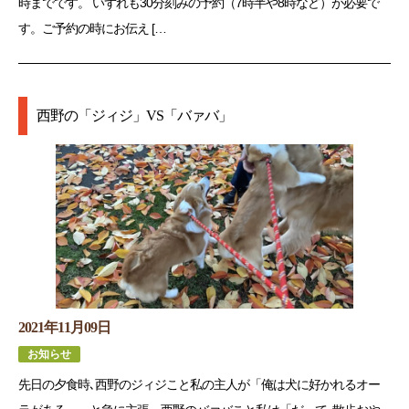
時までです。 いずれも30分刻みの予約（7時半や8時など）が必要で
す。ご予約の時にお伝え […
西野の「ジィジ」VS「バァバ」
2021年11月09日
お知らせ
先日の夕食時､西野のジィジこと私の主人が「俺は犬に好かれるオー