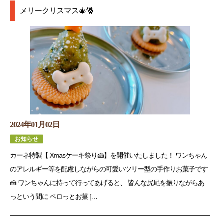
メリークリスマス🎄🎅
2024年01月02日
お知らせ
カーネ特製【 Xmasケーキ祭り🍰】を開催いたしました！ ワンちゃん
のアレルギー等を配慮しながらの可愛いツリー型の手作りお菓子です
🍰 ワンちゃんに持って行ってあげると、 皆んな尻尾を振りながらあ
っという間に ペロっとお菓 […