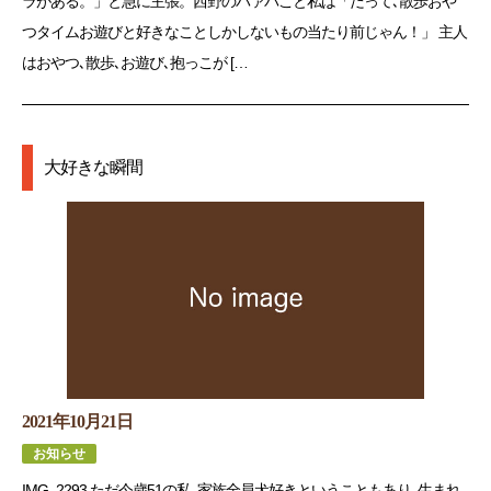
ラがある。」と急に主張。西野のバァバこと私は「だって､散歩おや
つタイムお遊びと好きなことしかしないもの当たり前じゃん！」 主人
はおやつ､散歩､お遊び､抱っこが […
大好きな瞬間
2021年10月21日
お知らせ
IMG_2293 ただ今歳51の私､家族全員犬好きということもあり､生まれ